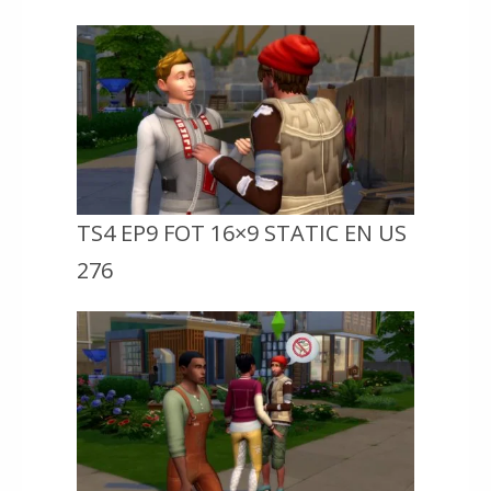
TS4 EP9 FOT 16×9 STATIC EN US
276