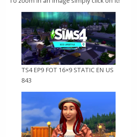
To zoom in an image simply click on it!
TS4 EP9 FOT 16×9 STATIC EN US
843